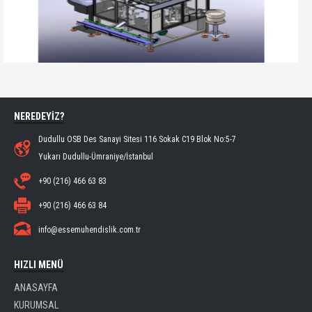
NEREDEYİZ?
Dudullu OSB Des Sanayi Sitesi 116 Sokak C19 Blok No:5-7
Yukarı Dudullu-Ümraniye/İstanbul
+90 (216) 466 63 83
+90 (216) 466 63 84
info@essemuhendislik.com.tr
HIZLI MENÜ
ANASAYFA
KURUMSAL