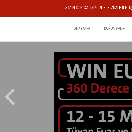
SIZIN IÇIN ÇALIŞIYORUZ. BIZIMLE ILETI
ANASAYFA
KURUMSAL