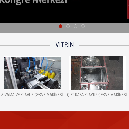
VITRIN
E MAKINESI
ÇIFT KAFA KLAVUZ ÇEKME MAKINESI
KANAT ALT MENTEŞE
MAKİNESİ