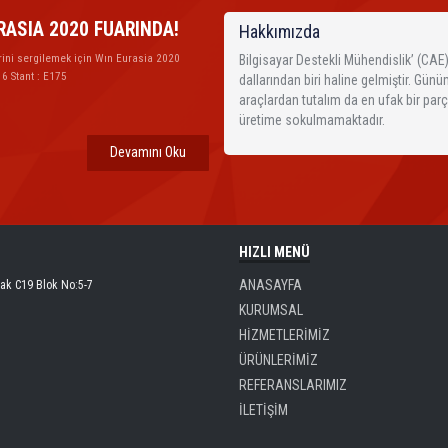
RASIA 2020 FUARINDA!
Hakkımızda
rini sergilemek için Wın Eurasia 2020
Bilgisayar Destekli Mühendislik’ (CA
 6 Stant : E175
dallarından biri haline gelmiştir. Gü
araçlardan tutalım da en ufak bir par
üretime sokulmamaktadır.
Devamını Oku
HIZLI MENÜ
ANASAYFA
kak C19 Blok No:5-7
KURUMSAL
HİZMETLERİMİZ
ÜRÜNLERİMİZ
REFERANSLARIMIZ
İLETİŞİM