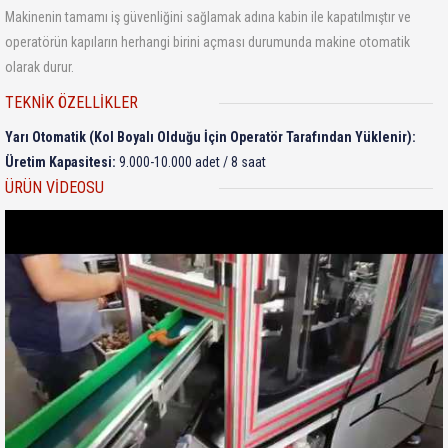
Makinenin tamamı iş güvenliğini sağlamak adına kabin ile kapatılmıştır ve
operatörün kapıların herhangi birini açması durumunda makine otomatik
olarak durur.
TEKNIK ÖZELLIKLER
Yarı Otomatik (Kol Boyalı Olduğu İçin Operatör Tarafından Yüklenir):
Üretim Kapasitesi:
9.000-10.000 adet / 8 saat
ÜRÜN VIDEOSU