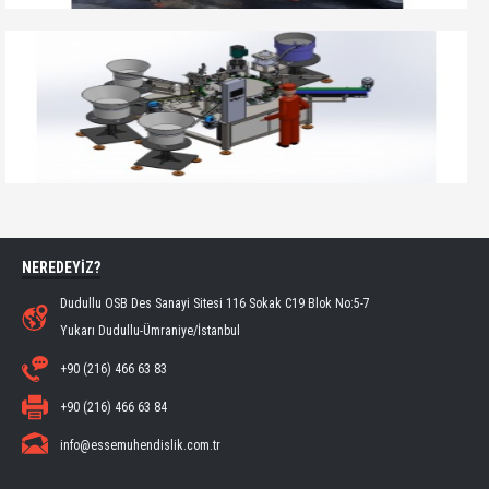
NEREDEYİZ?
Dudullu OSB Des Sanayi Sitesi 116 Sokak C19 Blok No:5-7
Yukarı Dudullu-Ümraniye/İstanbul
+90 (216) 466 63 83
+90 (216) 466 63 84
info@essemuhendislik.com.tr