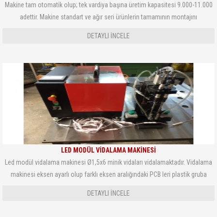
Makine tam otomatik olup; tek vardiya başına üretim kapasitesi 9.000-11.000
adettir. Makine standart ve ağır seri ürünlerin tamamının montajını
yapabilmektedir. Makine PLC kontrollü olup proses işleyişi panelden
DETAYLI INCELE
görüntülenmektedir. Makinede her işlemden
LED MODÜL VİDALAMA MAKİNESİ
Led modül vidalama makinesi Ø1,5x6 minik vidaları vidalamaktadır. Vidalama
makinesi eksen ayarlı olup farklı eksen aralığındaki PCB leri plastik gruba
vidalayabilmektedir. Tarafınızdan belirtilen tork aralığında sıkma işlemi
DETAYLI INCELE
yapılmaktadır.