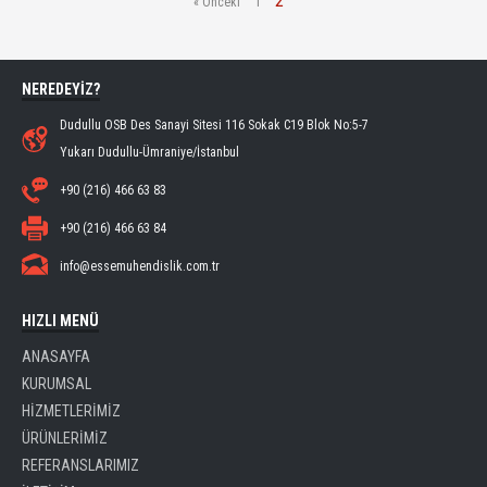
2
« Önceki
1
NEREDEYİZ?
Dudullu OSB Des Sanayi Sitesi 116 Sokak C19 Blok No:5-7
Yukarı Dudullu-Ümraniye/İstanbul
+90 (216) 466 63 83
+90 (216) 466 63 84
info@essemuhendislik.com.tr
HIZLI MENÜ
ANASAYFA
KURUMSAL
HİZMETLERİMİZ
ÜRÜNLERİMİZ
REFERANSLARIMIZ