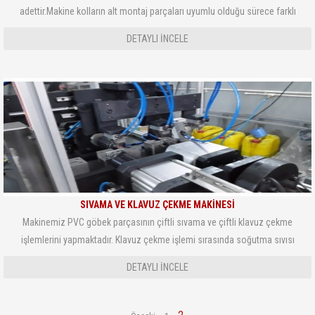
adettir.Makine kolların alt montaj parçaları uyumlu olduğu sürece farklı
modeldeki pencere kollarını montajlayabilmektedir. Makine PLC kontrollü olup
DETAYLI INCELE
proses işleyişi panelden gö
SIVAMA VE KLAVUZ ÇEKME MAKINESI
Makinemiz PVC göbek parçasının çiftli sıvama ve çiftli klavuz çekme
işlemlerini yapmaktadır. Klavuz çekme işlemi sırasında soğutma sıvısı
püskürtülmektedir.
DETAYLI INCELE